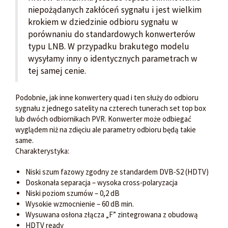
niepożądanych zakłóceń sygnału i jest wielkim
krokiem w dziedzinie odbioru sygnału w
porównaniu do standardowych konwerterów
typu LNB. W przypadku brakutego modelu
wysyłamy inny o identycznych parametrach w
tej samej cenie.
Podobnie, jak inne konwertery quad i ten służy do odbioru
sygnału z jednego satelity na czterech tunerach set top box
lub dwóch odbiornikach PVR. Konwerter może odbiegać
wyglądem niż na zdięciu ale parametry odbioru będą takie
same.
Charakterystyka:
Niski szum fazowy zgodny ze standardem DVB-S2 (HDTV)
Doskonała separacja – wysoka cross-polaryzacja
Niski poziom szumów – 0,2 dB
Wysokie wzmocnienie – 60 dB min.
Wysuwana osłona złącza „F” zintegrowana z obudową
HDTV ready