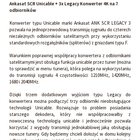
Ankasat SCR Unicable + 3x Legacy Konwerter 4K na 7
odbiorników
Konwerter typu Unicable marki Ankasat ANK SCR LEGACY 3
pozwala na jednoprzewodową transmisję sygnału do czterech
niezależnych odbiorników satelitarnych przy wykorzystaniu
standardowych rozgałęźników (spliterów) z gniazdami typu F.
Warunkiem poprawnej współpracy konwertera z odbiornikami
satelitarnymi jest obsługa funkcja unicable przez tuner (można
to sprawdzić w menu tunera), która polega na wykorzystaniu
do transmisji sygnału 4 częstotliwości: 1210MHz, 1420MHz,
1680 i 2040MHz.
Dzięki trzem dodatkowym wyjściom typu Legacy do
konwertera można podłączyć trzy odbiorniki nieobsługujące
technologii Unicable. Rozwiązuje to problem posiadania
starszego dekodera, który nie współpracowałby z
nowoczesną technologią unicable i jednocześnie pozwala
korzystać z wygody transmisji jednokablowej jaką obsługują
nowsze tunery. Gdy będziemy chcieli dołożyć w domu kolejny