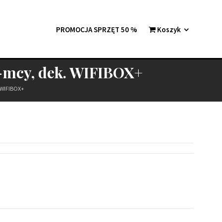
PROMOCJA SPRZĘT 50 %
Koszyk
2-mcy, dek. WIFIBOX+
. WIFIBOX+