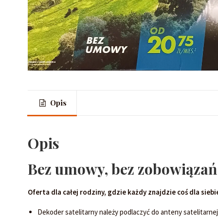
PILOTY
ANDROID BOX
ZASILACZE
DOŁADOWANIA P
PRZEWODY HDMI /
Opis
Opis
Bez umowy, bez zobowiązań –
Oferta dla całej rodziny, gdzie każdy znajdzie coś dla siebi
Dekoder satelitarny należy podlaczyć do anteny satelitarnej