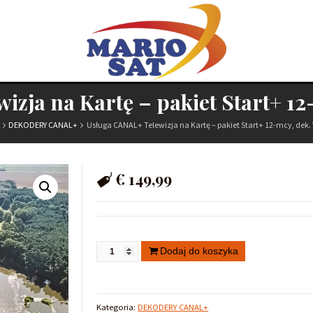
izja na Kartę – pakiet Start+ 1
DEKODERY CANAL+
Usługa CANAL+ Telewizja na Kartę – pakiet Start+ 12-mcy, dek
+
€
149,99
NAL+
Dodaj do koszyka
Kategoria:
DEKODERY CANAL+