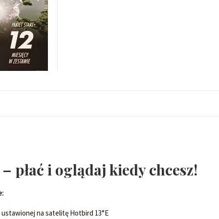
REMIUM+
 NET
 płać i oglądaj kiedy chcesz!
e:
 ustawionej na satelitę Hotbird 13°E